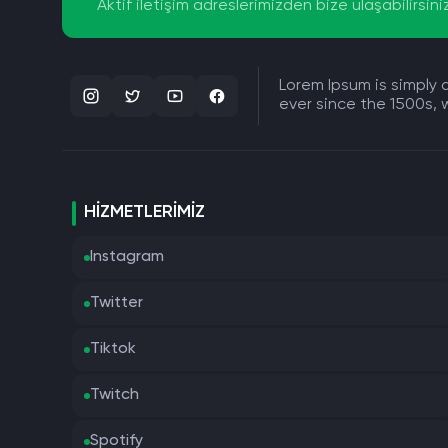
Aktif iletişim adreslerimizden bize ulaşabilirsini
Lorem Ipsum is simply
ever since the 1500s,
HIZMETLERIMIZ
Instagram
Twitter
Tiktok
Twitch
Spotify