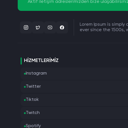
Aktif iletişim adreslerimizden bize ulaşabilirsini
Lorem Ipsum is simply
ever since the 1500s,
HIZMETLERIMIZ
Instagram
Twitter
Tiktok
Twitch
Spotify